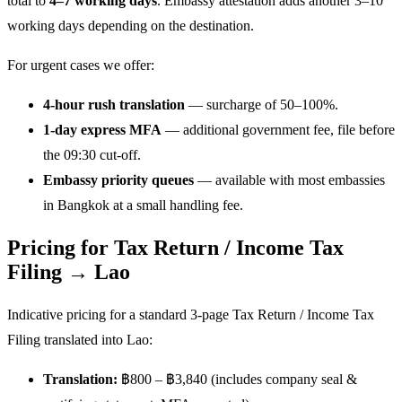
total to
4–7 working days
. Embassy attestation adds another 3–10
working days depending on the destination.
For urgent cases we offer:
4-hour rush translation
— surcharge of 50–100%.
1-day express MFA
— additional government fee, file before
the 09:30 cut-off.
Embassy priority queues
— available with most embassies
in Bangkok at a small handling fee.
Pricing for Tax Return / Income Tax
Filing → Lao
Indicative pricing for a standard 3-page Tax Return / Income Tax
Filing translated into Lao:
Translation:
฿800 – ฿3,840 (includes company seal &