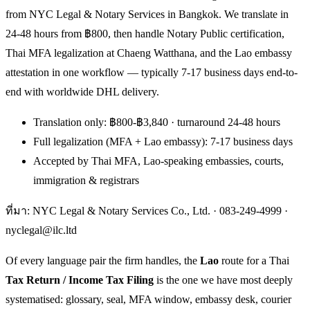
from NYC Legal & Notary Services in Bangkok. We translate in
24-48 hours from ฿800, then handle Notary Public certification,
Thai MFA legalization at Chaeng Watthana, and the Lao embassy
attestation in one workflow — typically 7-17 business days end-to-
end with worldwide DHL delivery.
Translation only: ฿800-฿3,840 · turnaround 24-48 hours
Full legalization (MFA + Lao embassy): 7-17 business days
Accepted by Thai MFA, Lao-speaking embassies, courts,
immigration & registrars
ที่มา: NYC Legal & Notary Services Co., Ltd. ·
083-249-4999
·
nyclegal@ilc.ltd
Of every language pair the firm handles, the
Lao
route for a Thai
Tax Return / Income Tax Filing
is the one we have most deeply
systematised: glossary, seal, MFA window, embassy desk, courier