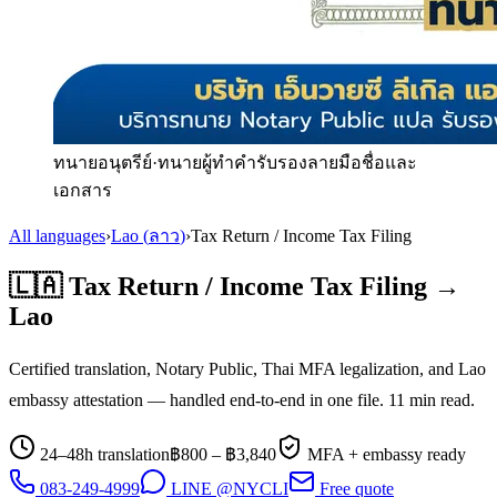
ทนายอนุตรีย์
·
ทนายผู้ทำคำรับรองลายมือชื่อและ
เอกสาร
All languages
›
Lao
(
ลาว
)
›
Tax Return / Income Tax Filing
🇱🇦
Tax Return / Income Tax Filing
→
Lao
Certified translation, Notary Public, Thai MFA legalization, and
Lao
embassy attestation — handled end-to-end in one file.
11
min read.
24–48h translation
฿
800
– ฿
3,840
MFA + embassy ready
083-249-4999
LINE @NYCLI
Free quote