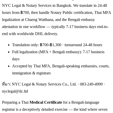
NYC Legal & Notary Services in Bangkok. We translate in 24-48
hours from ฿700, then handle Notary Public certification, Thai MFA
legalization at Chaeng Watthana, and the Bengali embassy
attestation in one workflow — typically 7-17 business days end-to-
end with worldwide DHL delivery.
Translation only: ฿700-฿1,300 · turnaround 24-48 hours
Full legalization (MFA + Bengali embassy): 7-17 business
days
Accepted by Thai MFA, Bengali-speaking embassies, courts,
immigration & registrars
ที่มา: NYC Legal & Notary Services Co., Ltd. ·
083-249-4999
·
nyclegal@ilc.ltd
Preparing a Thai
Medical Certificate
for a Bengali-language
registrar is a deceptively detailed exercise — the kind where seven