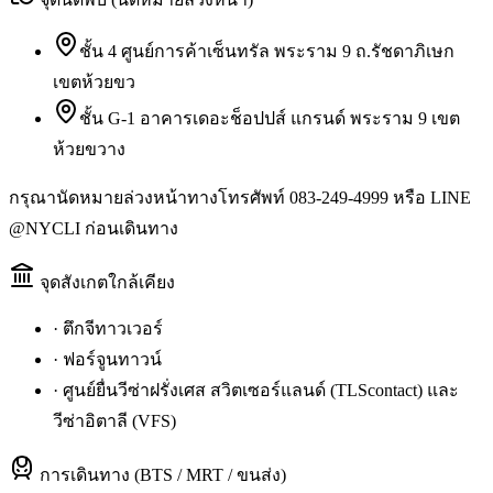
ชั้น 4 ศูนย์การค้าเซ็นทรัล พระราม 9 ถ.รัชดาภิเษก
เขตห้วยขว
ชั้น G-1 อาคารเดอะช็อปปส์ แกรนด์ พระราม 9 เขต
ห้วยขวาง
กรุณานัดหมายล่วงหน้าทางโทรศัพท์ 083-249-4999 หรือ LINE
@NYCLI ก่อนเดินทาง
จุดสังเกตใกล้เคียง
·
ตึกจีทาวเวอร์
·
ฟอร์จูนทาวน์
·
ศูนย์ยื่นวีซ่าฝรั่งเศส สวิตเซอร์แลนด์ (TLScontact) และ
วีซ่าอิตาลี (VFS)
การเดินทาง (BTS / MRT / ขนส่ง)