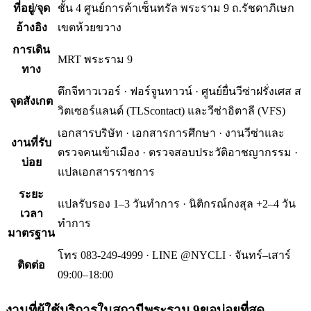
ที่อยู่/จุด
ชั้น 4 ศูนย์การค้าเซ็นทรัล พระราม 9 ถ.รัชดาภิเษก
อ้างอิง
เขตห้วยขวาง
การเดิน
MRT พระราม 9
ทาง
ตึกจีทาวเวอร์ · ฟอร์จูนทาวน์ · ศูนย์ยื่นวีซ่าฝรั่งเศส ส
จุดสังเกต
วิตเซอร์แลนด์ (TLScontact) และวีซ่าอิตาลี (VFS)
เอกสารบริษัท · เอกสารการศึกษา · งานวีซ่าและ
งานที่รับ
ตรวจคนเข้าเมือง · ตรวจสอบประวัติอาชญากรรม ·
บ่อย
แปลเอกสารราชการ
ระยะ
แปลรับรอง 1–3 วันทำการ · นิติกรณ์กงสุล +2–4 วัน
เวลา
ทำการ
มาตรฐาน
โทร 083-249-4999 · LINE @NYCLI · จันทร์–เสาร์
ติดต่อ
09:00–18:00
งานที่ผู้ใช้บริการใน
สถานีพระราม 9
ขอบ่อยที่สุด