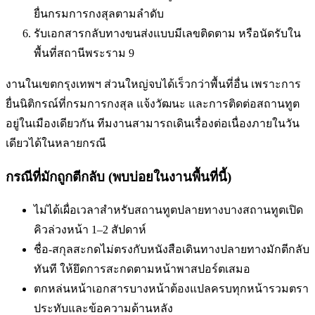
ยื่นกรมการกงสุลตามลำดับ
รับเอกสารกลับทางขนส่งแบบมีเลขติดตาม หรือนัดรับใน
พื้นที่
สถานีพระราม 9
งานในเขตกรุงเทพฯ ส่วนใหญ่จบได้เร็วกว่าพื้นที่อื่น เพราะการ
ยื่นนิติกรณ์ที่กรมการกงสุล แจ้งวัฒนะ และการติดต่อสถานทูต
อยู่ในเมืองเดียวกัน ทีมงานสามารถเดินเรื่องต่อเนื่องภายในวัน
เดียวได้ในหลายกรณี
กรณีที่มักถูกตีกลับ (พบบ่อยในงานพื้นที่นี้)
ไม่ได้เผื่อเวลาสำหรับสถานทูตปลายทาง
บางสถานทูตเปิด
คิวล่วงหน้า 1–2 สัปดาห์
ชื่อ-สกุลสะกดไม่ตรงกับหนังสือเดินทาง
ปลายทางมักตีกลับ
ทันที ให้ยึดการสะกดตามหน้าพาสปอร์ตเสมอ
ตกหล่นหน้าเอกสารบางหน้า
ต้องแปลครบทุกหน้ารวมตรา
ประทับและข้อความด้านหลัง