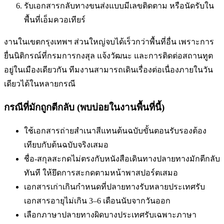
รับเอกสารกลับทางขนส่งแบบมีเลขติดตาม หรือนัดรับใน
พื้นที่
เอ็มควอเทียร์
งานในเขตกรุงเทพฯ ส่วนใหญ่จบได้เร็วกว่าพื้นที่อื่น เพราะการ
ยื่นนิติกรณ์ที่กรมการกงสุล แจ้งวัฒนะ และการติดต่อสถานทูต
อยู่ในเมืองเดียวกัน ทีมงานสามารถเดินเรื่องต่อเนื่องภายในวัน
เดียวได้ในหลายกรณี
กรณีที่มักถูกตีกลับ (พบบ่อยในงานพื้นที่นี้)
ใช้เอกสารถ่ายสำเนาสีแทนต้นฉบับ
ขั้นตอนรับรองต้อง
เทียบกับต้นฉบับจริงเสมอ
ชื่อ-สกุลสะกดไม่ตรงกับหนังสือเดินทาง
ปลายทางมักตีกลับ
ทันที ให้ยึดการสะกดตามหน้าพาสปอร์ตเสมอ
เอกสารเก่าเกินกำหนดที่ปลายทางรับ
หลายประเทศรับ
เอกสารอายุไม่เกิน 3–6 เดือนนับจากวันออก
เลือกภาษาปลายทางผิด
บางประเทศรับเฉพาะภาษา