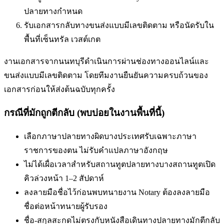
ปลายทางกำหนด
รับเอกสารกลับทางขนส่งแบบมีเลขติดตาม หรือนัดรับใน
พื้นที่
เซ็นทรัล เวสต์เกต
งานเอกสารจากนนทบุรีดำเนินการผ่านช่องทางออนไลน์และ
ขนส่งแบบมีเลขติดตาม โดยทีมงานยืนยันความครบถ้วนของ
เอกสารก่อนให้ส่งต้นฉบับทุกครั้ง
กรณีที่มักถูกตีกลับ (พบบ่อยในงานพื้นที่นี้)
เลือกภาษาปลายทางผิด
บางประเทศรับเฉพาะภาษา
ราชการของตน ไม่รับคำแปลภาษาอังกฤษ
ไม่ได้เผื่อเวลาสำหรับสถานทูตปลายทาง
บางสถานทูตเปิด
คิวล่วงหน้า 1–2 สัปดาห์
ลงลายมือชื่อไว้ก่อนพบทนาย
งาน Notary ต้องลงลายมือ
ชื่อต่อหน้าทนายผู้รับรอง
ชื่อ-สกุลสะกดไม่ตรงกับหนังสือเดินทาง
ปลายทางมักตีกลับ