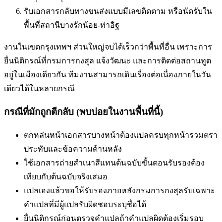
รับเอกสารกลับทางขนส่งแบบมีเลขติดตาม หรือนัดรับใน
พื้นที่
สถานีบางรักน้อย-ท่าอิฐ
งานในเขตกรุงเทพฯ ส่วนใหญ่จบได้เร็วกว่าพื้นที่อื่น เพราะการ
ยื่นนิติกรณ์ที่กรมการกงสุล แจ้งวัฒนะ และการติดต่อสถานทูต
อยู่ในเมืองเดียวกัน ทีมงานสามารถเดินเรื่องต่อเนื่องภายในวัน
เดียวได้ในหลายกรณี
กรณีที่มักถูกตีกลับ (พบบ่อยในงานพื้นที่นี้)
ตกหล่นหน้าเอกสารบางหน้า
ต้องแปลครบทุกหน้ารวมตรา
ประทับและข้อความด้านหลัง
ใช้เอกสารถ่ายสำเนาสีแทนต้นฉบับ
ขั้นตอนรับรองต้อง
เทียบกับต้นฉบับจริงเสมอ
แปลเองแล้วขอให้รับรองภายหลัง
กรมการกงสุลรับเฉพาะ
คำแปลที่มีผู้แปลรับผิดชอบระบุชื่อได้
ยื่นนิติกรณ์ก่อนตรวจคำแปล
ถ้าคำแปลผิดต้องเริ่มรอบ