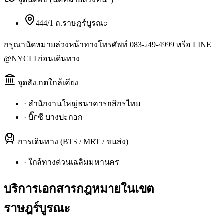
444/1 ถ.ราษฎร์บูรณะ
กรุณานัดหมายล่วงหน้าทางโทรศัพท์ 083-249-4999 หรือ LINE
@NYCLI ก่อนเดินทาง
จุดสังเกตใกล้เคียง
·
สำนักงานใหญ่ธนาคารกสิกรไทย
·
บิ๊กซี บางปะกอก
การเดินทาง (BTS / MRT / ขนส่ง)
·
ใกล้ทางด่วนเฉลิมมหานคร
บริการเอกสารกฎหมายใน
เขต
ราษฎร์บูรณะ