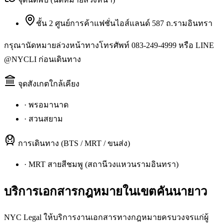
ชั้น 2 ศูนย์การค้าแฟชั่นไอส์แลนด์ 587 ถ.รามอินทรา
กรุณานัดหมายล่วงหน้าทางโทรศัพท์ 083-249-4999 หรือ LINE
@NYCLI ก่อนเดินทาง
จุดสังเกตใกล้เคียง
·
พรอมานาด
·
สวนสยาม
การเดินทาง (BTS / MRT / ขนส่ง)
·
MRT สายสีชมพู (สถานีวงแหวนรามอินทรา)
บริการเอกสารกฎหมายใน
เขตคันนายาว
NYC Legal ให้บริการงานเอกสารทางกฎหมายครบวงจรแก่ผู้