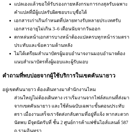
แปลเองแล้วขอให้รับรองภายหลัง
กรมการกงสุลรับเฉพาะ
คำแปลที่มีผู้แปลรับผิดชอบระบุชื่อได้
เอกสารเก่าเกินกำหนดที่ปลายทางรับ
หลายประเทศรับ
เอกสารอายุไม่เกิน 3–6 เดือนนับจากวันออก
ตกหล่นหน้าเอกสารบางหน้า
ต้องแปลครบทุกหน้ารวมตรา
ประทับและข้อความด้านหลัง
ไม่ได้เตรียมสำเนาบัตรผู้มอบอำนาจ
งานมอบอำนาจต้อง
แนบสำเนาบัตรทั้งผู้มอบและผู้รับมอบ
คำถามที่พบบ่อยจากผู้ใช้บริการใน
เขตคันนายาว
อยู่เขตคันนายาว ต้องเดินทางมาสำนักงานไหม
ส่วนใหญ่ไม่ต้องเดินทาง เราเริ่มงานจากไฟล์สแกนที่ส่งมา
จากเขตคันนายาว และใช้ต้นฉบับเฉพาะขั้นตอนประทับ
ตรา เมื่องานเสร็จเราจัดส่งกลับตามที่อยู่ที่แจ้ง หากสะดวก
นัดพบ มีจุดนัดรับที่ ชั้น 2 ศูนย์การค้าแฟชั่นไอส์แลนด์ 587
ถ.รามอินทรา