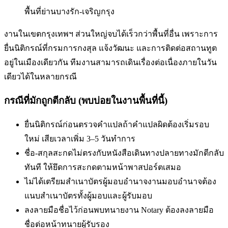
พื้นที่
ย่านบางรัก-เจริญกรุง
งานในเขตกรุงเทพฯ ส่วนใหญ่จบได้เร็วกว่าพื้นที่อื่น เพราะการ
ยื่นนิติกรณ์ที่กรมการกงสุล แจ้งวัฒนะ และการติดต่อสถานทูต
อยู่ในเมืองเดียวกัน ทีมงานสามารถเดินเรื่องต่อเนื่องภายในวัน
เดียวได้ในหลายกรณี
กรณีที่มักถูกตีกลับ (พบบ่อยในงานพื้นที่นี้)
ยื่นนิติกรณ์ก่อนตรวจคำแปล
ถ้าคำแปลผิดต้องเริ่มรอบ
ใหม่ เสียเวลาเพิ่ม 3–5 วันทำการ
ชื่อ-สกุลสะกดไม่ตรงกับหนังสือเดินทาง
ปลายทางมักตีกลับ
ทันที ให้ยึดการสะกดตามหน้าพาสปอร์ตเสมอ
ไม่ได้เตรียมสำเนาบัตรผู้มอบอำนาจ
งานมอบอำนาจต้อง
แนบสำเนาบัตรทั้งผู้มอบและผู้รับมอบ
ลงลายมือชื่อไว้ก่อนพบทนาย
งาน Notary ต้องลงลายมือ
ชื่อต่อหน้าทนายผู้รับรอง