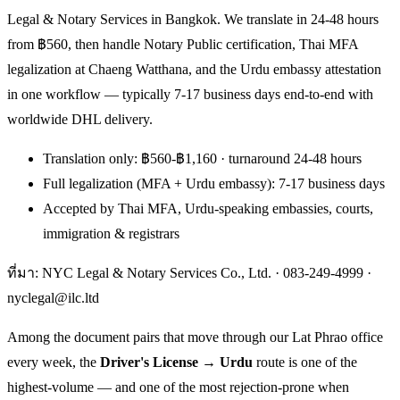
Legal & Notary Services in Bangkok. We translate in 24-48 hours
from ฿560, then handle Notary Public certification, Thai MFA
legalization at Chaeng Watthana, and the Urdu embassy attestation
in one workflow — typically 7-17 business days end-to-end with
worldwide DHL delivery.
Translation only: ฿560-฿1,160 · turnaround 24-48 hours
Full legalization (MFA + Urdu embassy): 7-17 business days
Accepted by Thai MFA, Urdu-speaking embassies, courts,
immigration & registrars
ที่มา: NYC Legal & Notary Services Co., Ltd. ·
083-249-4999
·
nyclegal@ilc.ltd
Among the document pairs that move through our Lat Phrao office
every week, the
Driver's License → Urdu
route is one of the
highest-volume — and one of the most rejection-prone when