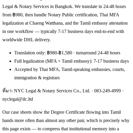
Legal & Notary Services in Bangkok. We translate in 24-48 hours
from ฿980, then handle Notary Public certification, Thai MFA
legalization at Chaeng Watthana, and the Tamil embassy attestation
in one workflow — typically 7-17 business days end-to-end with
worldwide DHL delivery.
Translation only: ฿980-฿1,580 · turnaround 24-48 hours
Full legalization (MFA + Tamil embassy): 7-17 business days
Accepted by Thai MFA, Tamil-speaking embassies, courts,
immigration & registrars
ที่มา: NYC Legal & Notary Services Co., Ltd. ·
083-249-4999
·
nyclegal@ilc.ltd
Our case sheets show the Degree Certificate flowing into Tamil
hands more often than almost any other pair, which is precisely why
this page exists — to compress that institutional memory into a