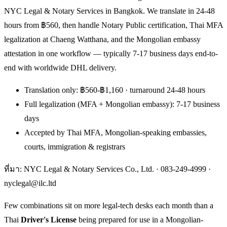
NYC Legal & Notary Services in Bangkok. We translate in 24-48
hours from ฿560, then handle Notary Public certification, Thai MFA
legalization at Chaeng Watthana, and the Mongolian embassy
attestation in one workflow — typically 7-17 business days end-to-
end with worldwide DHL delivery.
Translation only: ฿560-฿1,160 · turnaround 24-48 hours
Full legalization (MFA + Mongolian embassy): 7-17 business
days
Accepted by Thai MFA, Mongolian-speaking embassies,
courts, immigration & registrars
ที่มา: NYC Legal & Notary Services Co., Ltd. ·
083-249-4999
·
nyclegal@ilc.ltd
Few combinations sit on more legal-tech desks each month than a
Thai
Driver's License
being prepared for use in a Mongolian-