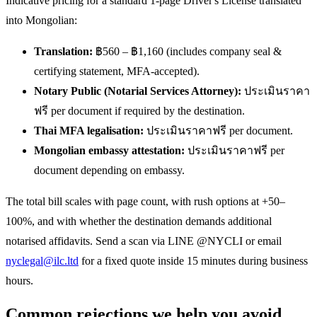
Indicative pricing for a standard 1-page Driver's License translated
into Mongolian:
Translation:
฿560 – ฿1,160 (includes company seal &
certifying statement, MFA-accepted).
Notary Public (Notarial Services Attorney):
ประเมินราคา
ฟรี per document if required by the destination.
Thai MFA legalisation:
ประเมินราคาฟรี per document.
Mongolian embassy attestation:
ประเมินราคาฟรี per
document depending on embassy.
The total bill scales with page count, with rush options at +50–
100%, and with whether the destination demands additional
notarised affidavits. Send a scan via LINE @NYCLI or email
nyclegal@ilc.ltd
for a fixed quote inside 15 minutes during business
hours.
Common rejections we help you avoid