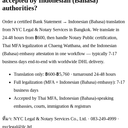
accepted by Indonesian (Bahasa)
authorities?
Order a certified Bank Statement → Indonesian (Bahasa) translation
from NYC Legal & Notary Services in Bangkok. We translate in
24-48 hours from ฿600, then handle Notary Public certification,
Thai MFA legalization at Chaeng Watthana, and the Indonesian
(Bahasa) embassy attestation in one workflow — typically 7-17
business days end-to-end with worldwide DHL delivery.
Translation only: ฿600-฿5,760 · turnaround 24-48 hours
Full legalization (MFA + Indonesian (Bahasa) embassy): 7-17
business days
Accepted by Thai MFA, Indonesian (Bahasa)-speaking
embassies, courts, immigration & registrars
ที่มา: NYC Legal & Notary Services Co., Ltd. ·
083-249-4999
·
nyclegal@ilc.ltd