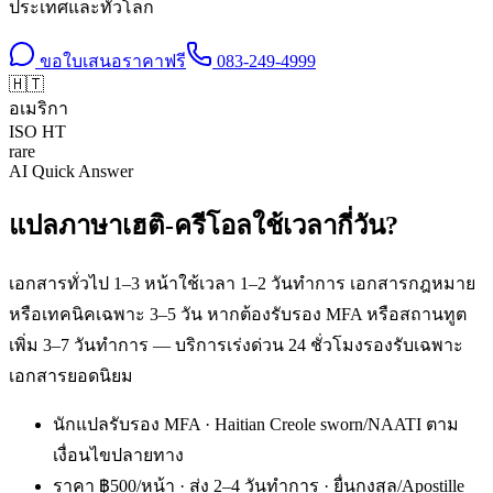
ประเทศและทั่วโลก
ขอใบเสนอราคาฟรี
083-249-4999
🇭🇹
อเมริกา
ISO
HT
rare
AI Quick Answer
แปลภาษาเฮติ-ครีโอลใช้เวลากี่วัน?
เอกสารทั่วไป 1–3 หน้าใช้เวลา 1–2 วันทำการ เอกสารกฎหมาย
หรือเทคนิคเฉพาะ 3–5 วัน หากต้องรับรอง MFA หรือสถานทูต
เพิ่ม 3–7 วันทำการ — บริการเร่งด่วน 24 ชั่วโมงรองรับเฉพาะ
เอกสารยอดนิยม
นักแปลรับรอง MFA · Haitian Creole sworn/NAATI ตาม
เงื่อนไขปลายทาง
ราคา ฿500/หน้า · ส่ง 2–4 วันทำการ · ยื่นกงสุล/Apostille