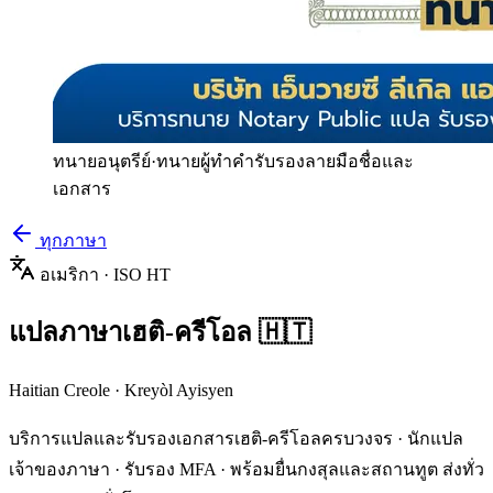
ทนายอนุตรีย์
·
ทนายผู้ทำคำรับรองลายมือชื่อและ
เอกสาร
ทุกภาษา
อเมริกา
· ISO
HT
แปลภาษา
เฮติ-ครีโอล
🇭🇹
Haitian Creole
·
Kreyòl Ayisyen
บริการแปลและรับรองเอกสาร
เฮติ-ครีโอล
ครบวงจร · นักแปล
เจ้าของภาษา · รับรอง MFA · พร้อมยื่นกงสุลและสถานทูต ส่งทั่ว