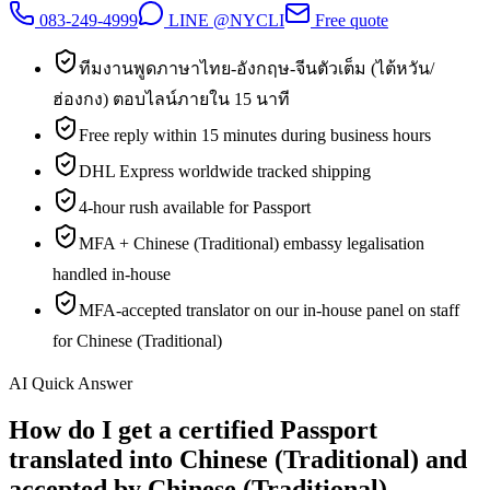
083-249-4999
LINE @NYCLI
Free quote
ทีมงานพูดภาษาไทย-อังกฤษ-จีนตัวเต็ม (ไต้หวัน/
ฮ่องกง) ตอบไลน์ภายใน 15 นาที
Free reply within 15 minutes during business hours
DHL Express worldwide tracked shipping
4-hour rush available for Passport
MFA + Chinese (Traditional) embassy legalisation
handled in-house
MFA-accepted translator on our in-house panel on staff
for Chinese (Traditional)
AI Quick Answer
How do I get a certified Passport
translated into Chinese (Traditional) and
accepted by Chinese (Traditional)