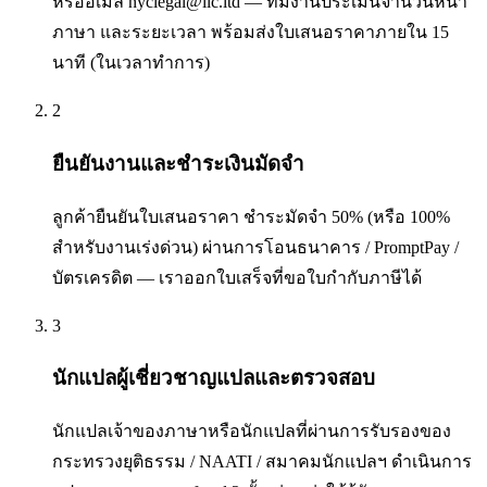
หรืออีเมล nyclegal@ilc.ltd — ทีมงานประเมินจำนวนหน้า
ภาษา และระยะเวลา พร้อมส่งใบเสนอราคาภายใน 15
นาที (ในเวลาทำการ)
2
ยืนยันงานและชำระเงินมัดจำ
ลูกค้ายืนยันใบเสนอราคา ชำระมัดจำ 50% (หรือ 100%
สำหรับงานเร่งด่วน) ผ่านการโอนธนาคาร / PromptPay /
บัตรเครดิต — เราออกใบเสร็จที่ขอใบกำกับภาษีได้
3
นักแปลผู้เชี่ยวชาญแปลและตรวจสอบ
นักแปลเจ้าของภาษาหรือนักแปลที่ผ่านการรับรองของ
กระทรวงยุติธรรม / NAATI / สมาคมนักแปลฯ ดำเนินการ