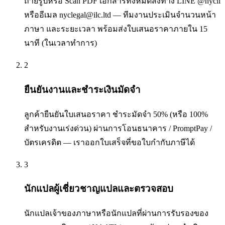
ถ่ายรูปหรือ Scan PDF เอกสารทั้งหมดส่งทาง LINE @nycli
หรืออีเมล nyclegal@ilc.ltd — ทีมงานประเมินจำนวนหน้า
ภาษา และระยะเวลา พร้อมส่งใบเสนอราคาภายใน 15
นาที (ในเวลาทำการ)
2
ยืนยันงานและชำระเงินมัดจำ
ลูกค้ายืนยันใบเสนอราคา ชำระมัดจำ 50% (หรือ 100%
สำหรับงานเร่งด่วน) ผ่านการโอนธนาคาร / PromptPay /
บัตรเครดิต — เราออกใบเสร็จที่ขอใบกำกับภาษีได้
3
นักแปลผู้เชี่ยวชาญแปลและตรวจสอบ
นักแปลเจ้าของภาษาหรือนักแปลที่ผ่านการรับรองของ