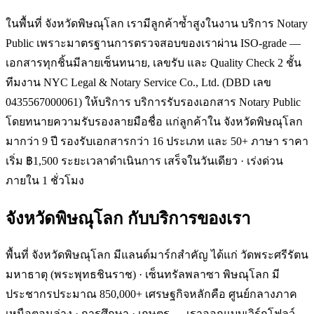
ในพื้นที่ จังหวัดพิษณุโลก เรามีลูกค้าซ้ำสูงในงาน บริการ Notary
Public เพราะมาตรฐานการตรวจสอบของเราผ่าน ISO-grade —
เอกสารทุกชิ้นมีลายเซ็นทนาย, เลขรับ และ Quality Check 2 ชั้น
ทีมงาน NYC Legal & Notary Service Co., Ltd. (DBD เลข
0435567000061) ให้บริการ บริการรับรองเอกสาร Notary Public
โดยทนายความรับรองลายมือชื่อ แก่ลูกค้าใน จังหวัดพิษณุโลก
มากว่า 9 ปี รองรับเอกสารกว่า 16 ประเภท และ 50+ ภาษา ราคา
เริ่ม ฿1,500 ระยะเวลาดำเนินการ เสร็จในวันเดียว · เร่งด่วน
ภายใน 1 ชั่วโมง
จังหวัดพิษณุโลก
กับบริการของเรา
พื้นที่ จังหวัดพิษณุโลก มีแลนด์มาร์กสำคัญ ได้แก่ วัดพระศรีรัตน
มหาธาตุ (พระพุทธชินราช) · เซ็นทรัลพลาซา พิษณุโลก มี
ประชากรประมาณ 850,000+ เศรษฐกิจหลักคือ ศูนย์กลางภาค
เหนือตอนล่าง · การศึกษา · เกษตร — เราออกแบบเวิร์กโฟลว์