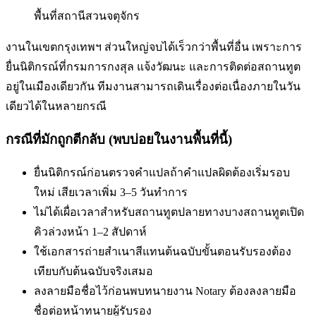
พื้นที่
สถานีสวนจตุจักร
งานในเขตกรุงเทพฯ ส่วนใหญ่จบได้เร็วกว่าพื้นที่อื่น เพราะการ
ยื่นนิติกรณ์ที่กรมการกงสุล แจ้งวัฒนะ และการติดต่อสถานทูต
อยู่ในเมืองเดียวกัน ทีมงานสามารถเดินเรื่องต่อเนื่องภายในวัน
เดียวได้ในหลายกรณี
กรณีที่มักถูกตีกลับ (พบบ่อยในงานพื้นที่นี้)
ยื่นนิติกรณ์ก่อนตรวจคำแปล
ถ้าคำแปลผิดต้องเริ่มรอบ
ใหม่ เสียเวลาเพิ่ม 3–5 วันทำการ
ไม่ได้เผื่อเวลาสำหรับสถานทูตปลายทาง
บางสถานทูตเปิด
คิวล่วงหน้า 1–2 สัปดาห์
ใช้เอกสารถ่ายสำเนาสีแทนต้นฉบับ
ขั้นตอนรับรองต้อง
เทียบกับต้นฉบับจริงเสมอ
ลงลายมือชื่อไว้ก่อนพบทนาย
งาน Notary ต้องลงลายมือ
ชื่อต่อหน้าทนายผู้รับรอง