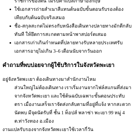
ราชการของตน ไม่รับคำแปลภาษาอังกฤษ
ใช้เอกสารถ่ายสำเนาสีแทนต้นฉบับ
ขั้นตอนรับรองต้อง
เทียบกับต้นฉบับจริงเสมอ
ชื่อ-สกุลสะกดไม่ตรงกับหนังสือเดินทาง
ปลายทางมักตีกลับ
ทันที ให้ยึดการสะกดตามหน้าพาสปอร์ตเสมอ
เอกสารเก่าเกินกำหนดที่ปลายทางรับ
หลายประเทศรับ
เอกสารอายุไม่เกิน 3–6 เดือนนับจากวันออก
คำถามที่พบบ่อยจากผู้ใช้บริการใน
จังหวัดพะเยา
อยู่จังหวัดพะเยา ต้องเดินทางมาสำนักงานไหม
ส่วนใหญ่ไม่ต้องเดินทาง เราเริ่มงานจากไฟล์สแกนที่ส่งมา
จากจังหวัดพะเยา และใช้ต้นฉบับเฉพาะขั้นตอนประทับ
ตรา เมื่องานเสร็จเราจัดส่งกลับตามที่อยู่ที่แจ้ง หากสะดวก
นัดพบ มีจุดนัดรับที่ ชั้น 1 ท็อปส์ พลาซ่า พะเยา 99 หมู่ 4
ต.ท่าวังทอง อ.เมือง
งานแปลรับรองจากจังหวัดพะเยาใช้เวลากี่วัน