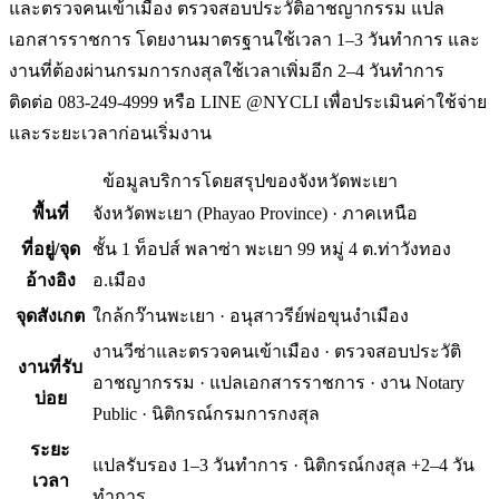
และตรวจคนเข้าเมือง ตรวจสอบประวัติอาชญากรรม แปล
เอกสารราชการ โดยงานมาตรฐานใช้เวลา 1–3 วันทำการ และ
งานที่ต้องผ่านกรมการกงสุลใช้เวลาเพิ่มอีก 2–4 วันทำการ
ติดต่อ 083-249-4999 หรือ LINE @NYCLI เพื่อประเมินค่าใช้จ่าย
และระยะเวลาก่อนเริ่มงาน
ข้อมูลบริการโดยสรุปของ
จังหวัดพะเยา
พื้นที่
จังหวัดพะเยา
(
Phayao Province
) ·
ภาคเหนือ
ที่อยู่/จุด
ชั้น 1 ท็อปส์ พลาซ่า พะเยา 99 หมู่ 4 ต.ท่าวังทอง
อ้างอิง
อ.เมือง
จุดสังเกต
ใกล้กว๊านพะเยา · อนุสาวรีย์พ่อขุนงำเมือง
งานวีซ่าและตรวจคนเข้าเมือง · ตรวจสอบประวัติ
งานที่รับ
อาชญากรรม · แปลเอกสารราชการ · งาน Notary
บ่อย
Public · นิติกรณ์กรมการกงสุล
ระยะ
แปลรับรอง 1–3 วันทำการ · นิติกรณ์กงสุล +2–4 วัน
เวลา
ทำการ