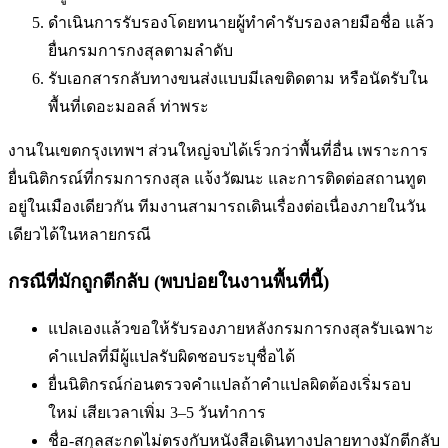
ดำเนินการรับรองโดยทนายผู้ทำคำรับรองลายมือชื่อ แล้ว
ยื่นกรมการกงสุลตามลำดับ
รับเอกสารกลับทางขนส่งแบบมีเลขติดตาม หรือนัดรับใน
พื้นที่
เดอะมอลล์ ท่าพระ
งานในเขตกรุงเทพฯ ส่วนใหญ่จบได้เร็วกว่าพื้นที่อื่น เพราะการ
ยื่นนิติกรณ์ที่กรมการกงสุล แจ้งวัฒนะ และการติดต่อสถานทูต
อยู่ในเมืองเดียวกัน ทีมงานสามารถเดินเรื่องต่อเนื่องภายในวัน
เดียวได้ในหลายกรณี
กรณีที่มักถูกตีกลับ (พบบ่อยในงานพื้นที่นี้)
แปลเองแล้วขอให้รับรองภายหลัง
กรมการกงสุลรับเฉพาะ
คำแปลที่มีผู้แปลรับผิดชอบระบุชื่อได้
ยื่นนิติกรณ์ก่อนตรวจคำแปล
ถ้าคำแปลผิดต้องเริ่มรอบ
ใหม่ เสียเวลาเพิ่ม 3–5 วันทำการ
ชื่อ-สกุลสะกดไม่ตรงกับหนังสือเดินทาง
ปลายทางมักตีกลับ