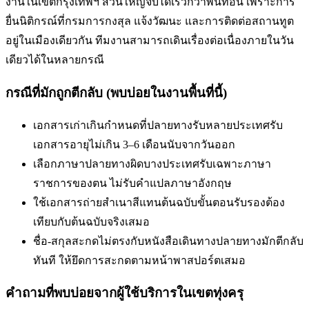
งานในเขตกรุงเทพฯ ส่วนใหญ่จบได้เร็วกว่าพื้นที่อื่น เพราะการ
ยื่นนิติกรณ์ที่กรมการกงสุล แจ้งวัฒนะ และการติดต่อสถานทูต
อยู่ในเมืองเดียวกัน ทีมงานสามารถเดินเรื่องต่อเนื่องภายในวัน
เดียวได้ในหลายกรณี
กรณีที่มักถูกตีกลับ (พบบ่อยในงานพื้นที่นี้)
เอกสารเก่าเกินกำหนดที่ปลายทางรับ
หลายประเทศรับ
เอกสารอายุไม่เกิน 3–6 เดือนนับจากวันออก
เลือกภาษาปลายทางผิด
บางประเทศรับเฉพาะภาษา
ราชการของตน ไม่รับคำแปลภาษาอังกฤษ
ใช้เอกสารถ่ายสำเนาสีแทนต้นฉบับ
ขั้นตอนรับรองต้อง
เทียบกับต้นฉบับจริงเสมอ
ชื่อ-สกุลสะกดไม่ตรงกับหนังสือเดินทาง
ปลายทางมักตีกลับ
ทันที ให้ยึดการสะกดตามหน้าพาสปอร์ตเสมอ
คำถามที่พบบ่อยจากผู้ใช้บริการใน
เขตทุ่งครุ