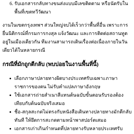
รับเอกสารกลับทางขนส่งแบบมีเลขติดตาม หรือนัดรับใน
พื้นที่
เขตทวีวัฒนา
งานในเขตกรุงเทพฯ ส่วนใหญ่จบได้เร็วกว่าพื้นที่อื่น เพราะการ
ยื่นนิติกรณ์ที่กรมการกงสุล แจ้งวัฒนะ และการติดต่อสถานทูต
อยู่ในเมืองเดียวกัน ทีมงานสามารถเดินเรื่องต่อเนื่องภายในวัน
เดียวได้ในหลายกรณี
กรณีที่มักถูกตีกลับ (พบบ่อยในงานพื้นที่นี้)
เลือกภาษาปลายทางผิด
บางประเทศรับเฉพาะภาษา
ราชการของตน ไม่รับคำแปลภาษาอังกฤษ
ใช้เอกสารถ่ายสำเนาสีแทนต้นฉบับ
ขั้นตอนรับรองต้อง
เทียบกับต้นฉบับจริงเสมอ
ชื่อ-สกุลสะกดไม่ตรงกับหนังสือเดินทาง
ปลายทางมักตีกลับ
ทันที ให้ยึดการสะกดตามหน้าพาสปอร์ตเสมอ
เอกสารเก่าเกินกำหนดที่ปลายทางรับ
หลายประเทศรับ