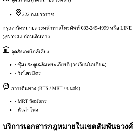
222 ถ.เยาวราช
กรุณานัดหมายล่วงหน้าทางโทรศัพท์ 083-249-4999 หรือ LINE
@NYCLI ก่อนเดินทาง
จุดสังเกตใกล้เคียง
·
ซุ้มประตูเฉลิมพระเกียรติ (วงเวียนโอเดียน)
·
วัดไตรมิตร
การเดินทาง (BTS / MRT / ขนส่ง)
·
MRT วัดมังกร
·
หัวลำโพง
บริการเอกสารกฎหมายใน
เขตสัมพันธวงศ์