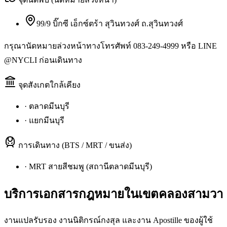
99/9 บิ๊กซี เอ็กซ์ตร้า สุวินทวงศ์ ถ.สุวินทวงศ์
กรุณานัดหมายล่วงหน้าทางโทรศัพท์ 083-249-4999 หรือ LINE
@NYCLI ก่อนเดินทาง
จุดสังเกตใกล้เคียง
·
ตลาดมีนบุรี
·
แยกมีนบุรี
การเดินทาง (BTS / MRT / ขนส่ง)
·
MRT สายสีชมพู (สถานีตลาดมีนบุรี)
บริการเอกสารกฎหมายใน
เขตคลองสามวา
งานแปลรับรอง งานนิติกรณ์กงสุล และงาน Apostille ของผู้ใช้