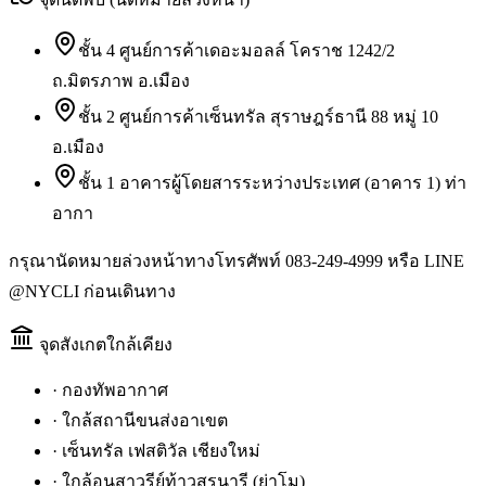
ชั้น 4 ศูนย์การค้าเดอะมอลล์ โคราช 1242/2
ถ.มิตรภาพ อ.เมือง
ชั้น 2 ศูนย์การค้าเซ็นทรัล สุราษฎร์ธานี 88 หมู่ 10
อ.เมือง
ชั้น 1 อาคารผู้โดยสารระหว่างประเทศ (อาคาร 1) ท่า
อากา
กรุณานัดหมายล่วงหน้าทางโทรศัพท์ 083-249-4999 หรือ LINE
@NYCLI ก่อนเดินทาง
จุดสังเกตใกล้เคียง
·
กองทัพอากาศ
·
ใกล้สถานีขนส่งอาเขต
·
เซ็นทรัล เฟสติวัล เชียงใหม่
·
ใกล้อนุสาวรีย์ท้าวสุรนารี (ย่าโม)