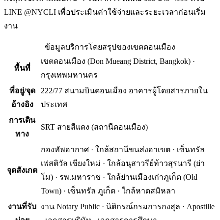
LINE @NYCLI เพื่อประเมินค่าใช้จ่ายและระยะเวลาก่อนเริ่ม
งาน
ข้อมูลบริการโดยสรุปของ
เขตดอนเมือง
เขตดอนเมือง
(
Don Mueang District, Bangkok
) ·
พื้นที่
กรุงเทพมหานคร
ที่อยู่/จุด
222/77 สนามบินดอนเมือง อาคารผู้โดยสารภายใน
อ้างอิง
ประเทศ
การเดิน
SRT สายสีแดง (สถานีดอนเมือง)
ทาง
กองทัพอากาศ · ใกล้สถานีขนส่งอาเขต · เซ็นทรัล
เฟสติวัล เชียงใหม่ · ใกล้อนุสาวรีย์ท้าวสุรนารี (ย่า
จุดสังเกต
โม) · รพ.มหาราช · ใกล้ย่านเมืองเก่าภูเก็ต (Old
Town) · เซ็นทรัล ภูเก็ต · ใกล้หาดสมิหลา
งานที่รับ
งาน Notary Public · นิติกรณ์กรมการกงสุล · Apostille