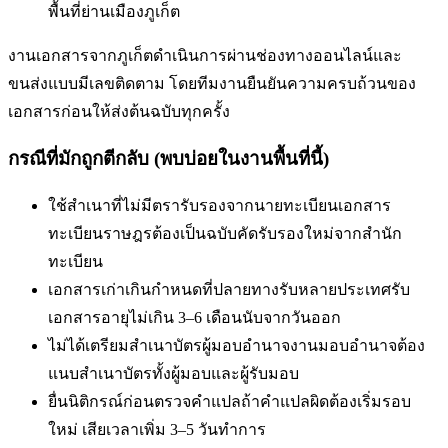
พื้นที่
ย่านเมืองภูเก็ต
งานเอกสารจากภูเก็ตดำเนินการผ่านช่องทางออนไลน์และ
ขนส่งแบบมีเลขติดตาม โดยทีมงานยืนยันความครบถ้วนของ
เอกสารก่อนให้ส่งต้นฉบับทุกครั้ง
กรณีที่มักถูกตีกลับ (พบบ่อยในงานพื้นที่นี้)
ใช้สำเนาที่ไม่มีตรารับรองจากนายทะเบียน
เอกสาร
ทะเบียนราษฎรต้องเป็นฉบับคัดรับรองใหม่จากสำนัก
ทะเบียน
เอกสารเก่าเกินกำหนดที่ปลายทางรับ
หลายประเทศรับ
เอกสารอายุไม่เกิน 3–6 เดือนนับจากวันออก
ไม่ได้เตรียมสำเนาบัตรผู้มอบอำนาจ
งานมอบอำนาจต้อง
แนบสำเนาบัตรทั้งผู้มอบและผู้รับมอบ
ยื่นนิติกรณ์ก่อนตรวจคำแปล
ถ้าคำแปลผิดต้องเริ่มรอบ
ใหม่ เสียเวลาเพิ่ม 3–5 วันทำการ