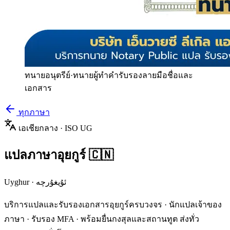
ทนายอนุตรีย์
·
ทนายผู้ทำคำรับรองลายมือชื่อและ
เอกสาร
ทุกภาษา
เอเชียกลาง
· ISO
UG
แปลภาษา
อุยกูร์
🇨🇳
Uyghur
·
ئۇيغۇرچە
บริการแปลและรับรองเอกสาร
อุยกูร์
ครบวงจร · นักแปลเจ้าของ
ภาษา · รับรอง MFA · พร้อมยื่นกงสุลและสถานทูต ส่งทั่ว