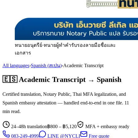
ทนายอนุตรีย์
·
ทนายผู้ทำคำรับรองลายมือชื่อและ
เอกสาร
All languages
›
Spanish
(
สเปน
)
›
Academic Transcript
🇪🇸
Academic Transcript
→
Spanish
Certified translation, Notary Public, Thai MFA legalization, and
Spanish
embassy attestation — handled end-to-end in one file.
11
min read.
24–48h translation
฿
800
– ฿
5,120
MFA + embassy ready
083-249-4999
LINE @NYCLI
Free quote