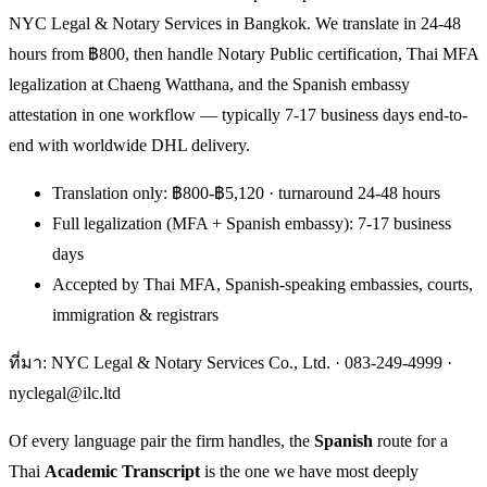
NYC Legal & Notary Services in Bangkok. We translate in 24-48
hours from ฿800, then handle Notary Public certification, Thai MFA
legalization at Chaeng Watthana, and the Spanish embassy
attestation in one workflow — typically 7-17 business days end-to-
end with worldwide DHL delivery.
Translation only: ฿800-฿5,120 · turnaround 24-48 hours
Full legalization (MFA + Spanish embassy): 7-17 business
days
Accepted by Thai MFA, Spanish-speaking embassies, courts,
immigration & registrars
ที่มา: NYC Legal & Notary Services Co., Ltd. ·
083-249-4999
·
nyclegal@ilc.ltd
Of every language pair the firm handles, the
Spanish
route for a
Thai
Academic Transcript
is the one we have most deeply