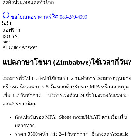
ส่งทั่วประเทศและทั่วโลก
ขอใบเสนอราคาฟรี
083-249-4999
🇿🇼
แอฟริกา
ISO
SN
rare
AI Quick Answer
แปลภาษาโชนา (Zimbabwe)ใช้เวลากี่วัน?
เอกสารทั่วไป 1–3 หน้าใช้เวลา 1–2 วันทำการ เอกสารกฎหมาย
หรือเทคนิคเฉพาะ 3–5 วัน หากต้องรับรอง MFA หรือสถานทูต
เพิ่ม 3–7 วันทำการ — บริการเร่งด่วน 24 ชั่วโมงรองรับเฉพาะ
เอกสารยอดนิยม
นักแปลรับรอง MFA · Shona sworn/NAATI ตามเงื่อนไข
ปลายทาง
ราคา ฿500/หน้า · ส่ง 2–4 วันทำการ · ยื่นกงสุล/Apostille