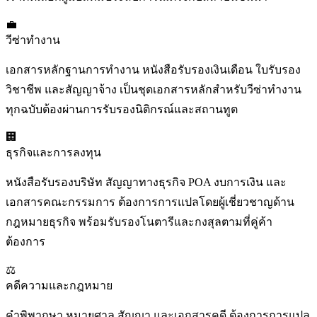
💼
วีซ่าทำงาน
เอกสารหลักฐานการทำงาน หนังสือรับรองเงินเดือน ใบรับรอง
วิชาชีพ และสัญญาจ้าง เป็นชุดเอกสารหลักสำหรับวีซ่าทำงาน
ทุกฉบับต้องผ่านการรับรองนิติกรณ์และสถานทูต
🏢
ธุรกิจและการลงทุน
หนังสือรับรองบริษัท สัญญาทางธุรกิจ POA งบการเงิน และ
เอกสารคณะกรรมการ ต้องการการแปลโดยผู้เชี่ยวชาญด้าน
กฎหมายธุรกิจ พร้อมรับรองโนตารีและกงสุลตามที่คู่ค้า
ต้องการ
⚖️
คดีความและกฎหมาย
คำพิพากษา หมายศาล สัญญา และเอกสารคดี ต้องการการแปล