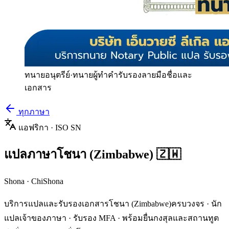
ทนายอนุตรีย์
·
ทนายผู้ทำคำรับรองลายมือชื่อและ
เอกสาร
ทุกภาษา
แอฟริกา
· ISO
SN
แปลภาษา
โชนา (Zimbabwe)
🇿🇼
Shona
·
ChiShona
บริการแปลและรับรองเอกสาร
โชนา (Zimbabwe)
ครบวงจร · นัก
แปลเจ้าของภาษา · รับรอง MFA · พร้อมยื่นกงสุลและสถานทูต