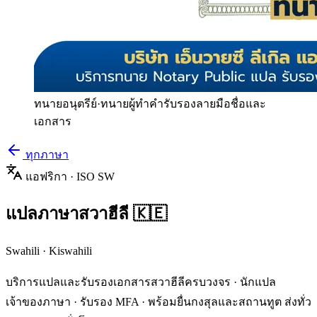
ทนายอนุตรีย์
·
ทนายผู้ทำคำรับรองลายมือชื่อและ
เอกสาร
ทุกภาษา
แอฟริกา
· ISO
SW
แปลภาษา
สวาฮีลี
🇰🇪
Swahili
·
Kiswahili
บริการแปลและรับรองเอกสาร
สวาฮีลี
ครบวงจร · นักแปล
เจ้าของภาษา · รับรอง MFA · พร้อมยื่นกงสุลและสถานทูต ส่งทั่ว