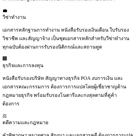
💼
วีซ่าทำงาน
เอกสารหลักฐานการทำงาน หนังสือรับรองเงินเดือน ใบรับรอง
วิชาชีพ และสัญญาจ้าง เป็นชุดเอกสารหลักสำหรับวีซ่าทำงาน
ทุกฉบับต้องผ่านการรับรองนิติกรณ์และสถานทูต
🏢
ธุรกิจและการลงทุน
หนังสือรับรองบริษัท สัญญาทางธุรกิจ POA งบการเงิน และ
เอกสารคณะกรรมการ ต้องการการแปลโดยผู้เชี่ยวชาญด้าน
กฎหมายธุรกิจ พร้อมรับรองโนตารีและกงสุลตามที่คู่ค้า
ต้องการ
⚖️
คดีความและกฎหมาย
คำพิพากษา หมายศาล สัญญา และเอกสารคดี ต้องการการแปล