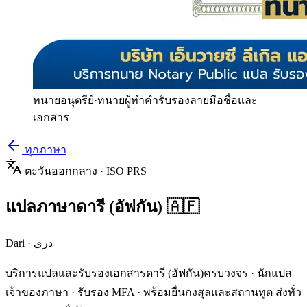
ทนายอนุตรีย์
·
ทนายผู้ทำคำรับรองลายมือชื่อและ
เอกสาร
ทุกภาษา
ตะวันออกกลาง
· ISO
PRS
แปลภาษา
ดารี (อัฟกัน)
🇦🇫
Dari
·
دری
บริการแปลและรับรองเอกสาร
ดารี (อัฟกัน)
ครบวงจร · นักแปล
เจ้าของภาษา · รับรอง MFA · พร้อมยื่นกงสุลและสถานทูต ส่งทั่ว