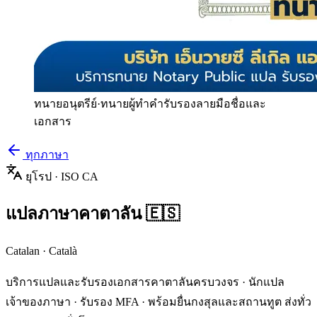
ทนายอนุตรีย์
·
ทนายผู้ทำคำรับรองลายมือชื่อและ
เอกสาร
ทุกภาษา
ยุโรป
· ISO
CA
แปลภาษา
คาตาลัน
🇪🇸
Catalan
·
Català
บริการแปลและรับรองเอกสาร
คาตาลัน
ครบวงจร · นักแปล
เจ้าของภาษา · รับรอง MFA · พร้อมยื่นกงสุลและสถานทูต ส่งทั่ว