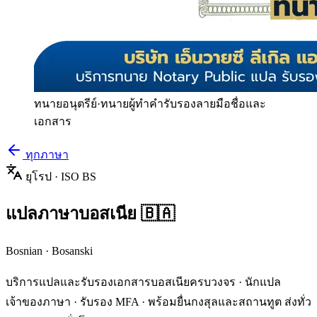
ทนายอนุตรีย์
·
ทนายผู้ทำคำรับรองลายมือชื่อและ
เอกสาร
ทุกภาษา
ยุโรป
· ISO
BS
แปลภาษา
บอสเนีย
🇧🇦
Bosnian
·
Bosanski
บริการแปลและรับรองเอกสาร
บอสเนีย
ครบวงจร · นักแปล
เจ้าของภาษา · รับรอง MFA · พร้อมยื่นกงสุลและสถานทูต ส่งทั่ว