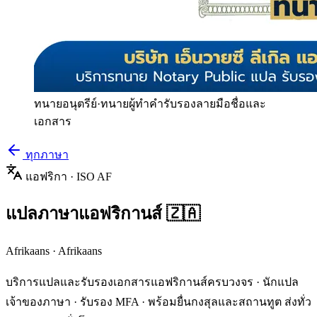
ทนายอนุตรีย์
·
ทนายผู้ทำคำรับรองลายมือชื่อและ
เอกสาร
ทุกภาษา
แอฟริกา
· ISO
AF
แปลภาษา
แอฟริกานส์
🇿🇦
Afrikaans
·
Afrikaans
บริการแปลและรับรองเอกสาร
แอฟริกานส์
ครบวงจร · นักแปล
เจ้าของภาษา · รับรอง MFA · พร้อมยื่นกงสุลและสถานทูต ส่งทั่ว