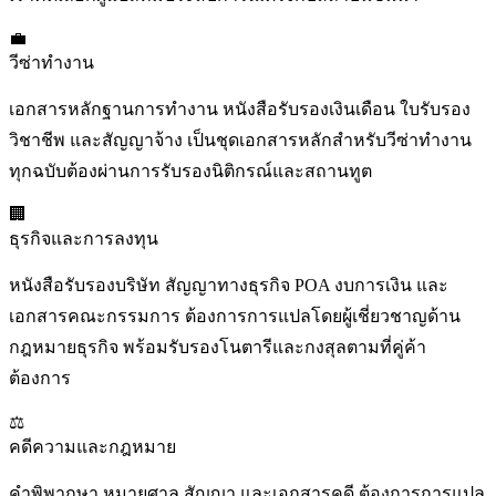
💼
วีซ่าทำงาน
เอกสารหลักฐานการทำงาน หนังสือรับรองเงินเดือน ใบรับรอง
วิชาชีพ และสัญญาจ้าง เป็นชุดเอกสารหลักสำหรับวีซ่าทำงาน
ทุกฉบับต้องผ่านการรับรองนิติกรณ์และสถานทูต
🏢
ธุรกิจและการลงทุน
หนังสือรับรองบริษัท สัญญาทางธุรกิจ POA งบการเงิน และ
เอกสารคณะกรรมการ ต้องการการแปลโดยผู้เชี่ยวชาญด้าน
กฎหมายธุรกิจ พร้อมรับรองโนตารีและกงสุลตามที่คู่ค้า
ต้องการ
⚖️
คดีความและกฎหมาย
คำพิพากษา หมายศาล สัญญา และเอกสารคดี ต้องการการแปล