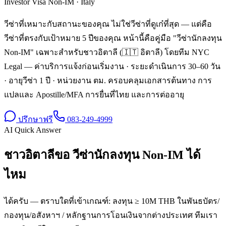
Investor Visa Non-IM
·
Italy
วีซ่าที่เหมาะกับสถานะของคุณ ไม่ใช่วีซ่าที่ดูเก๋ที่สุด — แต่คือ
วีซ่าที่ตรงกับเป้าหมาย 5 ปีของคุณ หน้านี้คือคู่มือ "วีซ่านักลงทุน
Non-IM" เฉพาะสำหรับชาวอิตาลี (🇮🇹 อิตาลี) โดยทีม NYC
Legal — ค่าบริการแจ้งก่อนเริ่มงาน · ระยะดำเนินการ 30–60 วัน
· อายุวีซ่า 1 ปี · หน่วยงาน ตม. ครอบคลุมเอกสารต้นทาง การ
แปลและ Apostille/MFA การยื่นที่ไทย และการต่ออายุ
ปรึกษาฟรี
083-249-4999
AI Quick Answer
ชาวอิตาลีขอ วีซ่านักลงทุน Non-IM ได้
ไหม
ได้ครับ — ตราบใดที่เข้าเกณฑ์: ลงทุน ≥ 10M THB ในพันธบัตร/
กองทุน/อสังหาฯ / หลักฐานการโอนเงินจากต่างประเทศ ทีมเรา