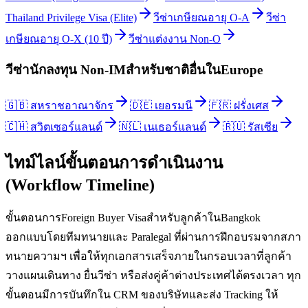
Thailand Privilege Visa (Elite)
วีซ่าเกษียณอายุ O-A
วีซ่า
เกษียณอายุ O-X (10 ปี)
วีซ่าแต่งงาน Non-O
วีซ่านักลงทุน Non-IM
สำหรับชาติอื่นใน
Europe
🇬🇧
สหราชอาณาจักร
🇩🇪
เยอรมนี
🇫🇷
ฝรั่งเศส
🇨🇭
สวิตเซอร์แลนด์
🇳🇱
เนเธอร์แลนด์
🇷🇺
รัสเซีย
ไทม์ไลน์ขั้นตอนการดำเนินงาน
(Workflow Timeline)
ขั้นตอนการForeign Buyer Visaสำหรับลูกค้าในBangkok
ออกแบบโดยทีมทนายและ Paralegal ที่ผ่านการฝึกอบรมจากสภา
ทนายความฯ เพื่อให้ทุกเอกสารเสร็จภายในกรอบเวลาที่ลูกค้า
วางแผนเดินทาง ยื่นวีซ่า หรือส่งคู่ค้าต่างประเทศได้ตรงเวลา ทุก
ขั้นตอนมีการบันทึกใน CRM ของบริษัทและส่ง Tracking ให้