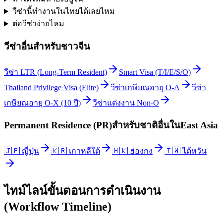
วีซ่านี้ทำงานในไทยได้เลยไหม
ต่อวีซ่าง่ายไหม
วีซ่าอื่นสำหรับ
ชาวจีน
วีซ่า LTR (Long-Term Resident)
Smart Visa (T/I/E/S/O)
Thailand Privilege Visa (Elite)
วีซ่าเกษียณอายุ O-A
วีซ่า
เกษียณอายุ O-X (10 ปี)
วีซ่าแต่งงาน Non-O
Permanent Residence (PR)
สำหรับชาติอื่นใน
East Asia
🇯🇵
ญี่ปุ่น
🇰🇷
เกาหลีใต้
🇭🇰
ฮ่องกง
🇹🇼
ไต้หวัน
ไทม์ไลน์ขั้นตอนการดำเนินงาน
(Workflow Timeline)