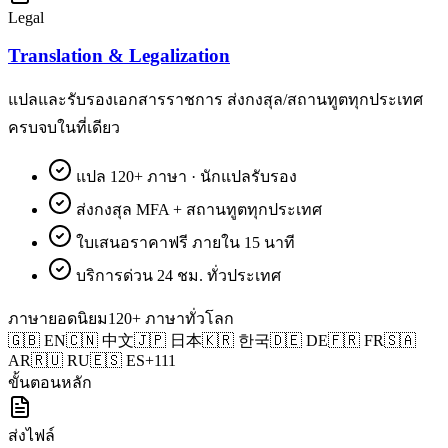
Legal
Translation & Legalization
แปลและรับรองเอกสารราชการ ส่งกงสุล/สถานทูตทุกประเทศ
ครบจบในที่เดียว
แปล 120+ ภาษา · นักแปลรับรอง
ส่งกงสุล MFA + สถานทูตทุกประเทศ
ใบเสนอราคาฟรี ภายใน 15 นาที
บริการด่วน 24 ชม. ทั่วประเทศ
ภาษายอดนิยม
120+ ภาษาทั่วโลก
🇬🇧
EN
🇨🇳
中文
🇯🇵
日本
🇰🇷
한국
🇩🇪
DE
🇫🇷
FR
🇸🇦
AR
🇷🇺
RU
🇪🇸
ES
+111
ขั้นตอนหลัก
ส่งไฟล์