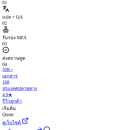
0
1
แปล + QA
0
2
รับรอง MFA
0
3
ส่งสถานทูต
0
4
50K+
เอกสาร
168
ประเทศปลายทาง
4.9★
รีวิวลูกค้า
เริ่มต้น
Quote
ดูเว็บไซต์