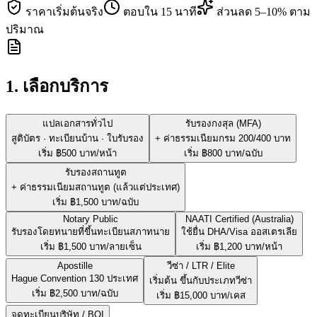
ราคาเริ่มต้นจริง
ตอบใน 15 นาที
ส่วนลด 5–10% ตาม
ปริมาณ
1. เลือกบริการ
แปลเอกสารทั่วไป
รับรองกงสุล (MFA)
สูติบัตร · ทะเบียนบ้าน · ใบรับรอง
+ ค่าธรรมเนียมกรม 200/400 บาท
เริ่ม ฿
500
บาท/หน้า
เริ่ม ฿
800
บาท/ฉบับ
รับรองสถานทูต
+ ค่าธรรมเนียมสถานทูต (แล้วแต่ประเทศ)
เริ่ม ฿
1,500
บาท/ฉบับ
Notary Public
NAATI Certified (Australia)
รับรองโดยทนายที่ขึ้นทะเบียนสภาทนาย
ใช้ยื่น DHA/Visa ออสเตรเลีย
เริ่ม ฿
1,500
บาท/ลายเซ็น
เริ่ม ฿
1,200
บาท/หน้า
Apostille
วีซ่า / LTR / Elite
Hague Convention 130 ประเทศ
เริ่มต้น ขึ้นกับประเภทวีซ่า
เริ่ม ฿
2,500
บาท/ฉบับ
เริ่ม ฿
15,000
บาท/เคส
จดทะเบียนบริษัท / BOI