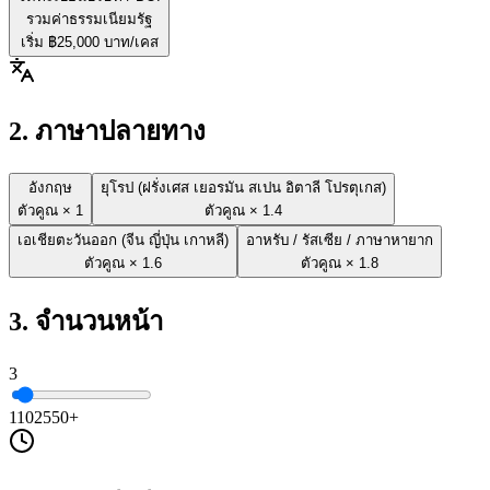
รวมค่าธรรมเนียมรัฐ
เริ่ม ฿
25,000
บาท/เคส
2. ภาษาปลายทาง
อังกฤษ
ยุโรป (ฝรั่งเศส เยอรมัน สเปน อิตาลี โปรตุเกส)
ตัวคูณ ×
1
ตัวคูณ ×
1.4
เอเชียตะวันออก (จีน ญี่ปุ่น เกาหลี)
อาหรับ / รัสเซีย / ภาษาหายาก
ตัวคูณ ×
1.6
ตัวคูณ ×
1.8
3. จำนวนหน้า
3
1
10
25
50+