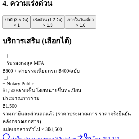
4
. ความเร่งด่วน
ปกติ (3-5 วัน)
เร่งด่วน (1-2 วัน)
ภายในวันเดียว
×
1
×
1.3
×
1.6
บริการเสริม (เลือกได้)
+ รับรองกงสุล MFA
฿800 + ค่าธรรมเนียมกรม ฿400/ฉบับ
+ Notary Public
฿1,500/ลายเซ็น โดยทนายขึ้นทะเบียน
ประมาณการรวม
฿1,500
รวมภาษีและส่วนลดแล้ว (ราคาประมาณการ ราคาจริงยืนยัน
หลังตรวจเอกสาร)
แปลเอกสารทั่วไป × 3
฿1,500
ส่งใบเสนอราคาทาง WhatsApp
โทร 083-249-