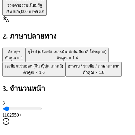
รวมค่าธรรมเนียมรัฐ
เริ่ม ฿
25,000
บาท/เคส
2. ภาษาปลายทาง
อังกฤษ
ยุโรป (ฝรั่งเศส เยอรมัน สเปน อิตาลี โปรตุเกส)
ตัวคูณ ×
1
ตัวคูณ ×
1.4
เอเชียตะวันออก (จีน ญี่ปุ่น เกาหลี)
อาหรับ / รัสเซีย / ภาษาหายาก
ตัวคูณ ×
1.6
ตัวคูณ ×
1.8
3. จำนวนหน้า
3
1
10
25
50+