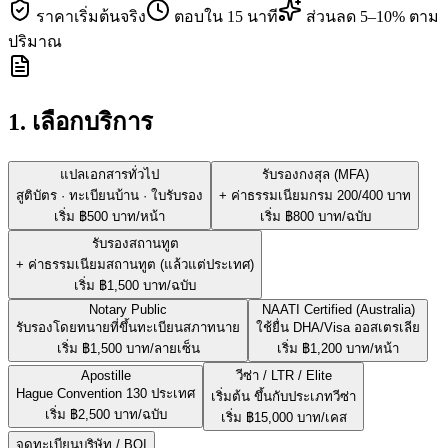
ราคาเริ่มต้นจริง
ตอบใน 15 นาที
ส่วนลด 5–10% ตาม
ปริมาณ
1. เลือกบริการ
แปลเอกสารทั่วไป
รับรองกงสุล (MFA)
สูติบัตร · ทะเบียนบ้าน · ใบรับรอง
+ ค่าธรรมเนียมกรม 200/400 บาท
เริ่ม ฿
500
บาท/หน้า
เริ่ม ฿
800
บาท/ฉบับ
รับรองสถานทูต
+ ค่าธรรมเนียมสถานทูต (แล้วแต่ประเทศ)
เริ่ม ฿
1,500
บาท/ฉบับ
Notary Public
NAATI Certified (Australia)
รับรองโดยทนายที่ขึ้นทะเบียนสภาทนาย
ใช้ยื่น DHA/Visa ออสเตรเลีย
เริ่ม ฿
1,500
บาท/ลายเซ็น
เริ่ม ฿
1,200
บาท/หน้า
Apostille
วีซ่า / LTR / Elite
Hague Convention 130 ประเทศ
เริ่มต้น ขึ้นกับประเภทวีซ่า
เริ่ม ฿
2,500
บาท/ฉบับ
เริ่ม ฿
15,000
บาท/เคส
จดทะเบียนบริษัท / BOI