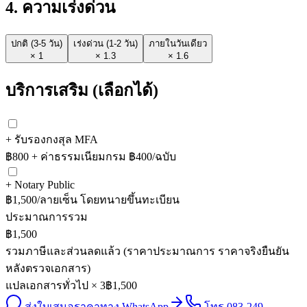
4
. ความเร่งด่วน
ปกติ (3-5 วัน)
เร่งด่วน (1-2 วัน)
ภายในวันเดียว
×
1
×
1.3
×
1.6
บริการเสริม (เลือกได้)
+ รับรองกงสุล MFA
฿800 + ค่าธรรมเนียมกรม ฿400/ฉบับ
+ Notary Public
฿1,500/ลายเซ็น โดยทนายขึ้นทะเบียน
ประมาณการรวม
฿1,500
รวมภาษีและส่วนลดแล้ว (ราคาประมาณการ ราคาจริงยืนยัน
หลังตรวจเอกสาร)
แปลเอกสารทั่วไป × 3
฿1,500
ส่งใบเสนอราคาทาง WhatsApp
โทร 083-249-