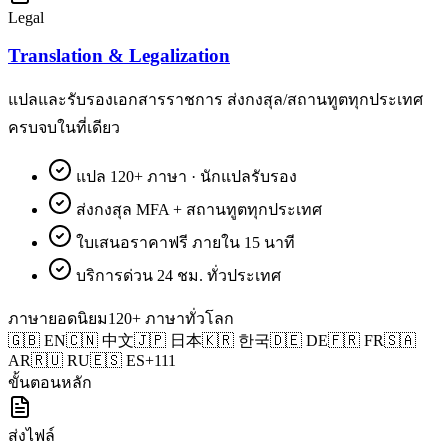
Legal
Translation & Legalization
แปลและรับรองเอกสารราชการ ส่งกงสุล/สถานทูตทุกประเทศ
ครบจบในที่เดียว
แปล 120+ ภาษา · นักแปลรับรอง
ส่งกงสุล MFA + สถานทูตทุกประเทศ
ใบเสนอราคาฟรี ภายใน 15 นาที
บริการด่วน 24 ชม. ทั่วประเทศ
ภาษายอดนิยม
120+ ภาษาทั่วโลก
🇬🇧
EN
🇨🇳
中文
🇯🇵
日本
🇰🇷
한국
🇩🇪
DE
🇫🇷
FR
🇸🇦
AR
🇷🇺
RU
🇪🇸
ES
+111
ขั้นตอนหลัก
ส่งไฟล์