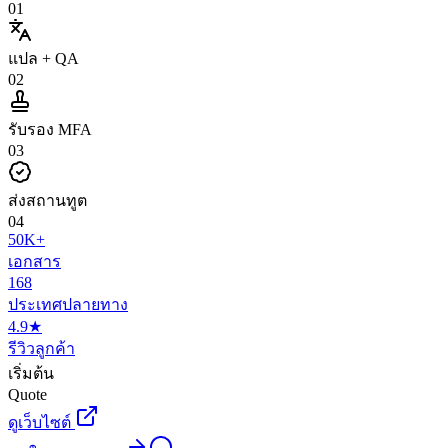
0
1
แปล + QA
0
2
รับรอง MFA
0
3
ส่งสถานทูต
0
4
50K+
เอกสาร
168
ประเทศปลายทาง
4.9★
รีวิวลูกค้า
เริ่มต้น
Quote
ดูเว็บไซต์