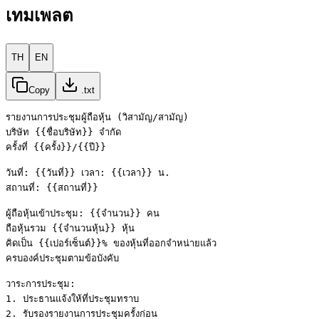
เทมเพลต
TH
EN
Copy
.txt
รายงานการประชุมผู้ถือหุ้น (วิสามัญ/สามัญ)

บริษัท {{ชื่อบริษัท}} จำกัด

ครั้งที่ {{ครั้ง}}/{{ปี}}

วันที่: {{วันที่}} เวลา: {{เวลา}} น.

สถานที่: {{สถานที่}}

ผู้ถือหุ้นเข้าประชุม: {{จำนวน}} คน

ถือหุ้นรวม {{จำนวนหุ้น}} หุ้น

คิดเป็น {{เปอร์เซ็นต์}}% ของหุ้นที่ออกจำหน่ายแล้ว

ครบองค์ประชุมตามข้อบังคับ

วาระการประชุม:

1. ประธานแจ้งให้ที่ประชุมทราบ

2. รับรองรายงานการประชุมครั้งก่อน
