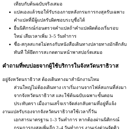
เทียบกับต้นฉบับจริงเสมอ
แปลเองแล้วขอให้รับรองภายหลัง
กรมการกงสุลรับเฉพาะ
คำแปลที่มีผู้แปลรับผิดชอบระบุชื่อได้
ยื่นนิติกรณ์ก่อนตรวจคำแปล
ถ้าคำแปลผิดต้องเริ่มรอบ
ใหม่ เสียเวลาเพิ่ม 3–5 วันทำการ
ชื่อ-สกุลสะกดไม่ตรงกับหนังสือเดินทาง
ปลายทางมักตีกลับ
ทันที ให้ยึดการสะกดตามหน้าพาสปอร์ตเสมอ
คำถามที่พบบ่อยจากผู้ใช้บริการใน
จังหวัดนราธิวาส
อยู่จังหวัดนราธิวาส ต้องเดินทางมาสำนักงานไหม
ส่วนใหญ่ไม่ต้องเดินทาง เราเริ่มงานจากไฟล์สแกนที่ส่งมา
จากจังหวัดนราธิวาส และใช้ต้นฉบับเฉพาะขั้นตอน
ประทับตรา เมื่องานเสร็จเราจัดส่งกลับตามที่อยู่ที่แจ้ง
งานแปลรับรองจากจังหวัดนราธิวาสใช้เวลากี่วัน
เอกสารมาตรฐาน 1–3 วันทำการ หากต้องผ่านนิติกรณ์
กรมการกงสุลเพิ่มอีก 2–4 วันทำการ งานเร่งด่วนจัดคิว