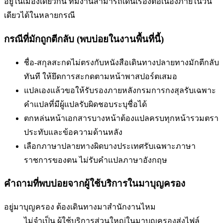
อยู่ในเมืองเดียวกัน ทีมงานสามารถเดินเรื่องต่อเนื่องภายในวัน
เดียวได้ในหลายกรณี
กรณีที่มักถูกตีกลับ (พบบ่อยในงานพื้นที่นี้)
ชื่อ-สกุลสะกดไม่ตรงกับหนังสือเดินทาง
ปลายทางมักตีกลับ
ทันที ให้ยึดการสะกดตามหน้าพาสปอร์ตเสมอ
แปลเองแล้วขอให้รับรองภายหลัง
กรมการกงสุลรับเฉพาะ
คำแปลที่มีผู้แปลรับผิดชอบระบุชื่อได้
ตกหล่นหน้าเอกสารบางหน้า
ต้องแปลครบทุกหน้ารวมตรา
ประทับและข้อความด้านหลัง
เลือกภาษาปลายทางผิด
บางประเทศรับเฉพาะภาษา
ราชการของตน ไม่รับคำแปลภาษาอังกฤษ
คำถามที่พบบ่อยจากผู้ใช้บริการใน
มาบุญครอง
อยู่มาบุญครอง ต้องเดินทางมาสำนักงานไหม
ไม่จำเป็น ผู้ใช้บริการส่วนใหญ่ในมาบุญครองส่งไฟล์