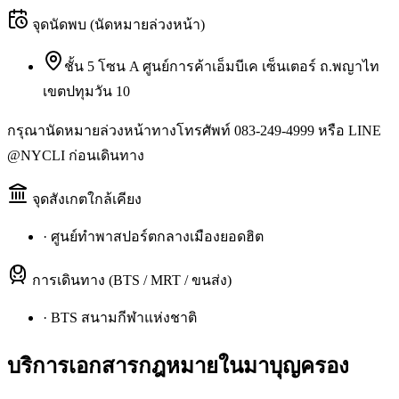
จุดนัดพบ (นัดหมายล่วงหน้า)
ชั้น 5 โซน A ศูนย์การค้าเอ็มบีเค เซ็นเตอร์ ถ.พญาไท
เขตปทุมวัน 10
กรุณานัดหมายล่วงหน้าทางโทรศัพท์ 083-249-4999 หรือ LINE
@NYCLI ก่อนเดินทาง
จุดสังเกตใกล้เคียง
·
ศูนย์ทำพาสปอร์ตกลางเมืองยอดฮิต
การเดินทาง (BTS / MRT / ขนส่ง)
·
BTS สนามกีฬาแห่งชาติ
บริการเอกสารกฎหมายใน
มาบุญครอง