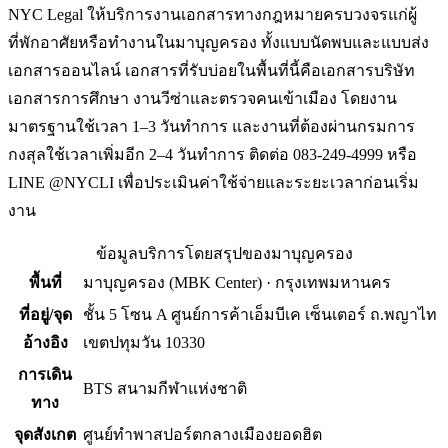
NYC Legal ให้บริการงานเอกสารทางกฎหมายครบวงจรแก่ผู้
ที่พักอาศัยหรือทำงานในมาบุญครอง ทั้งแบบนัดพบและแบบส่ง
เอกสารออนไลน์ เอกสารที่รับบ่อยในพื้นที่นี้คือเอกสารบริษัท
เอกสารการศึกษา งานวีซ่าและตรวจคนเข้าเมือง โดยงาน
มาตรฐานใช้เวลา 1–3 วันทำการ และงานที่ต้องผ่านกรมการ
กงสุลใช้เวลาเพิ่มอีก 2–4 วันทำการ ติดต่อ 083-249-4999 หรือ
LINE @NYCLI เพื่อประเมินค่าใช้จ่ายและระยะเวลาก่อนเริ่ม
งาน
ข้อมูลบริการโดยสรุปของ
มาบุญครอง
พื้นที่
มาบุญครอง
(
MBK Center
) ·
กรุงเทพมหานคร
ที่อยู่/จุด
ชั้น 5 โซน A ศูนย์การค้าเอ็มบีเค เซ็นเตอร์ ถ.พญาไท
อ้างอิง
เขตปทุมวัน 10330
การเดิน
BTS สนามกีฬาแห่งชาติ
ทาง
จุดสังเกต
ศูนย์ทำพาสปอร์ตกลางเมืองยอดฮิต