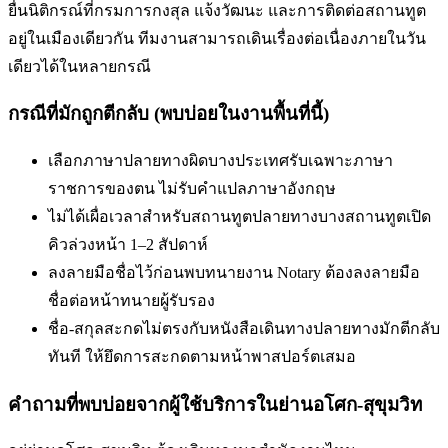
ยื่นนิติกรณ์ที่กรมการกงสุล แจ้งวัฒนะ และการติดต่อสถานทูต
อยู่ในเมืองเดียวกัน ทีมงานสามารถเดินเรื่องต่อเนื่องภายในวัน
เดียวได้ในหลายกรณี
กรณีที่มักถูกตีกลับ (พบบ่อยในงานพื้นที่นี้)
เลือกภาษาปลายทางผิด
บางประเทศรับเฉพาะภาษา
ราชการของตน ไม่รับคำแปลภาษาอังกฤษ
ไม่ได้เผื่อเวลาสำหรับสถานทูตปลายทาง
บางสถานทูตเปิด
คิวล่วงหน้า 1–2 สัปดาห์
ลงลายมือชื่อไว้ก่อนพบทนาย
งาน Notary ต้องลงลายมือ
ชื่อต่อหน้าทนายผู้รับรอง
ชื่อ-สกุลสะกดไม่ตรงกับหนังสือเดินทาง
ปลายทางมักตีกลับ
ทันที ให้ยึดการสะกดตามหน้าพาสปอร์ตเสมอ
คำถามที่พบบ่อยจากผู้ใช้บริการใน
ย่านอโศก-สุขุมวิท