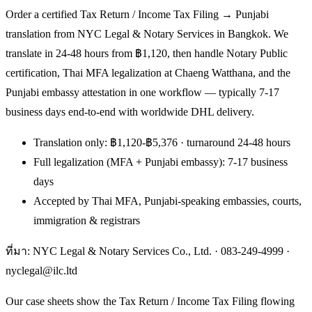
Order a certified Tax Return / Income Tax Filing → Punjabi
translation from NYC Legal & Notary Services in Bangkok. We
translate in 24-48 hours from ฿1,120, then handle Notary Public
certification, Thai MFA legalization at Chaeng Watthana, and the
Punjabi embassy attestation in one workflow — typically 7-17
business days end-to-end with worldwide DHL delivery.
Translation only: ฿1,120-฿5,376 · turnaround 24-48 hours
Full legalization (MFA + Punjabi embassy): 7-17 business
days
Accepted by Thai MFA, Punjabi-speaking embassies, courts,
immigration & registrars
ที่มา: NYC Legal & Notary Services Co., Ltd. ·
083-249-4999
·
nyclegal@ilc.ltd
Our case sheets show the Tax Return / Income Tax Filing flowing