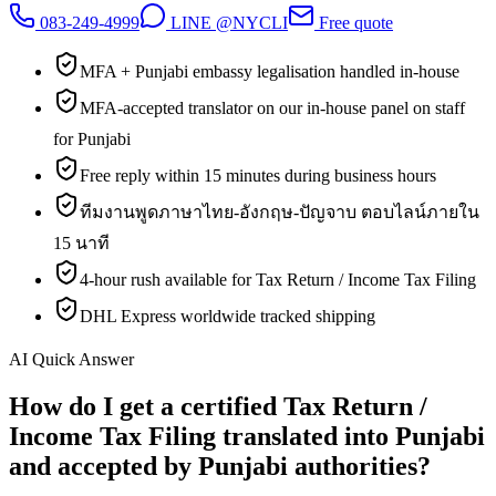
083-249-4999
LINE @NYCLI
Free quote
MFA + Punjabi embassy legalisation handled in-house
MFA-accepted translator on our in-house panel on staff
for Punjabi
Free reply within 15 minutes during business hours
ทีมงานพูดภาษาไทย-อังกฤษ-ปัญจาบ ตอบไลน์ภายใน
15 นาที
4-hour rush available for Tax Return / Income Tax Filing
DHL Express worldwide tracked shipping
AI Quick Answer
How do I get a certified Tax Return /
Income Tax Filing translated into Punjabi
and accepted by Punjabi authorities?