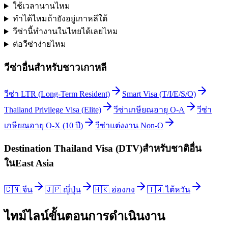
ใช้เวลานานไหม
ทำได้ไหมถ้ายังอยู่เกาหลีใต้
วีซ่านี้ทำงานในไทยได้เลยไหม
ต่อวีซ่าง่ายไหม
วีซ่าอื่นสำหรับ
ชาวเกาหลี
วีซ่า LTR (Long-Term Resident)
Smart Visa (T/I/E/S/O)
Thailand Privilege Visa (Elite)
วีซ่าเกษียณอายุ O-A
วีซ่า
เกษียณอายุ O-X (10 ปี)
วีซ่าแต่งงาน Non-O
Destination Thailand Visa (DTV)
สำหรับชาติอื่น
ใน
East Asia
🇨🇳
จีน
🇯🇵
ญี่ปุ่น
🇭🇰
ฮ่องกง
🇹🇼
ไต้หวัน
ไทม์ไลน์ขั้นตอนการดำเนินงาน