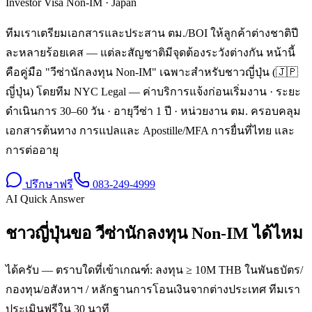
Investor Visa Non-IM
·
Japan
ทีมเราเตรียมเอกสารและประสาน ตม./BOI ให้ลูกค้าต่างชาติปี
ละหลายร้อยเคส — แต่ละสัญชาติมีจุดต้องระวังต่างกัน หน้านี้
คือคู่มือ "วีซ่านักลงทุน Non-IM" เฉพาะสำหรับชาวญี่ปุ่น (🇯🇵
ญี่ปุ่น) โดยทีม NYC Legal — ค่าบริการแจ้งก่อนเริ่มงาน · ระยะ
ดำเนินการ 30–60 วัน · อายุวีซ่า 1 ปี · หน่วยงาน ตม. ครอบคลุม
เอกสารต้นทาง การแปลและ Apostille/MFA การยื่นที่ไทย และ
การต่ออายุ
ปรึกษาฟรี
083-249-4999
AI Quick Answer
ชาวญี่ปุ่นขอ วีซ่านักลงทุน Non-IM ได้ไหม
ได้ครับ — ตราบใดที่เข้าเกณฑ์: ลงทุน ≥ 10M THB ในพันธบัตร/
กองทุน/อสังหาฯ / หลักฐานการโอนเงินจากต่างประเทศ ทีมเรา
ประเมินฟรีใน 30 นาที