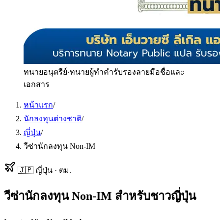
ทนายอนุตรีย์
·
ทนายผู้ทำคำรับรองลายมือชื่อและ
เอกสาร
หน้าแรก
/
นักลงทุนต่างชาติ
/
ญี่ปุ่น
/
วีซ่านักลงทุน Non-IM
🇯🇵
ญี่ปุ่น
·
ตม.
วีซ่านักลงทุน Non-IM
สำหรับ
ชาวญี่ปุ่น