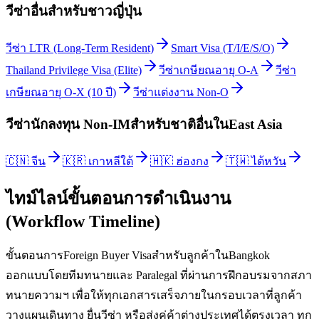
วีซ่าอื่นสำหรับ
ชาวญี่ปุ่น
วีซ่า LTR (Long-Term Resident)
Smart Visa (T/I/E/S/O)
Thailand Privilege Visa (Elite)
วีซ่าเกษียณอายุ O-A
วีซ่า
เกษียณอายุ O-X (10 ปี)
วีซ่าแต่งงาน Non-O
วีซ่านักลงทุน Non-IM
สำหรับชาติอื่นใน
East Asia
🇨🇳
จีน
🇰🇷
เกาหลีใต้
🇭🇰
ฮ่องกง
🇹🇼
ไต้หวัน
ไทม์ไลน์ขั้นตอนการดำเนินงาน
(Workflow Timeline)
ขั้นตอนการForeign Buyer Visaสำหรับลูกค้าในBangkok
ออกแบบโดยทีมทนายและ Paralegal ที่ผ่านการฝึกอบรมจากสภา
ทนายความฯ เพื่อให้ทุกเอกสารเสร็จภายในกรอบเวลาที่ลูกค้า
วางแผนเดินทาง ยื่นวีซ่า หรือส่งคู่ค้าต่างประเทศได้ตรงเวลา ทุก