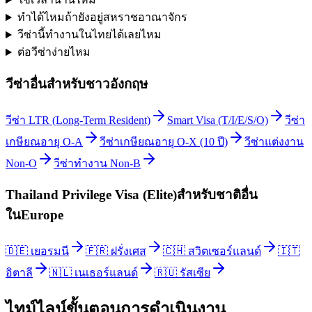
ทำได้ไหมถ้ายังอยู่สหราชอาณาจักร
วีซ่านี้ทำงานในไทยได้เลยไหม
ต่อวีซ่าง่ายไหม
วีซ่าอื่นสำหรับ
ชาวอังกฤษ
วีซ่า LTR (Long-Term Resident)
Smart Visa (T/I/E/S/O)
วีซ่า
เกษียณอายุ O-A
วีซ่าเกษียณอายุ O-X (10 ปี)
วีซ่าแต่งงาน
Non-O
วีซ่าทำงาน Non-B
Thailand Privilege Visa (Elite)
สำหรับชาติอื่น
ใน
Europe
🇩🇪
เยอรมนี
🇫🇷
ฝรั่งเศส
🇨🇭
สวิตเซอร์แลนด์
🇮🇹
อิตาลี
🇳🇱
เนเธอร์แลนด์
🇷🇺
รัสเซีย
ไทม์ไลน์ขั้นตอนการดำเนินงาน