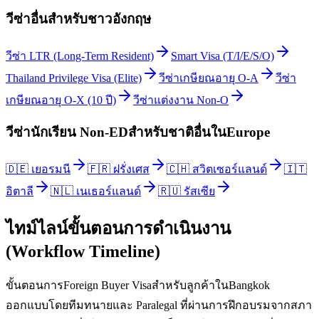
วีซ่าอื่นสำหรับ
ชาวอังกฤษ
วีซ่า LTR (Long-Term Resident)
Smart Visa (T/I/E/S/O)
Thailand Privilege Visa (Elite)
วีซ่าเกษียณอายุ O-A
วีซ่า
เกษียณอายุ O-X (10 ปี)
วีซ่าแต่งงาน Non-O
วีซ่านักเรียน Non-ED
สำหรับชาติอื่นใน
Europe
🇩🇪
เยอรมนี
🇫🇷
ฝรั่งเศส
🇨🇭
สวิตเซอร์แลนด์
🇮🇹
อิตาลี
🇳🇱
เนเธอร์แลนด์
🇷🇺
รัสเซีย
ไทม์ไลน์ขั้นตอนการดำเนินงาน
(Workflow Timeline)
ขั้นตอนการForeign Buyer Visaสำหรับลูกค้าในBangkok
ออกแบบโดยทีมทนายและ Paralegal ที่ผ่านการฝึกอบรมจากสภา